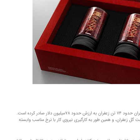
طبق گزارش های موجود، در پنج ماههٔ نخست سال ۲۰۱۹ میلادی، ایران حدود ۷۴ تن زعفران به ارزش حدود ۷۸میلیون دلار صادر کرده است.
شت گل زعفران، و همین طور به کارگیری نیروی کار با نرخ مناسب وابسته