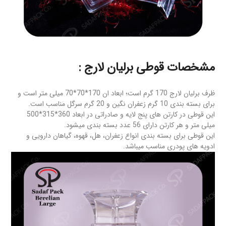
مشخصات قوطی برلیان لارج :
ظرف برلیان لارج 170 گرم است؛ ابعاد ان 170*70*70 میلی متر است و
برای بسته بندی 10 گرم زعفران نگین و 20 گرم سرگل مناسب است.
این قوطی در کارتن های پنج لایه و صادراتی در ابعاد 360*315*500
میلی متر و هر کارتن دارای 56 عدد بسته بندی میشود.
این قوطی برای بسته بندی انواع زعفران، هل، قهوه، گیاهان دارویی و
ادویه های پودری مناسب میباشد.