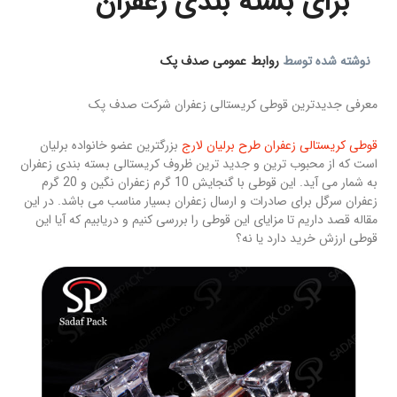
برای بسته بندی زعفران
نوشته شده توسط
روابط عمومی صدف پک
معرفی جدیدترین قوطی کریستالی زعفران شرکت صدف پک
قوطی کریستالی زعفران طرح برلیان لارج
بزرگترین عضو خانواده برلیان
است که از محبوب ترین و جدید ترین ظروف کریستالی بسته بندی زعفران
به شمار می آید. این قوطی با گنجایش 10 گرم زعفران نگین و 20 گرم
زعفران سرگل برای صادرات و ارسال زعفران بسیار مناسب می باشد. در این
مقاله قصد داریم تا مزایای این قوطی را بررسی کنیم و دریابیم که آیا این
قوطی ارزش خرید دارد یا نه؟