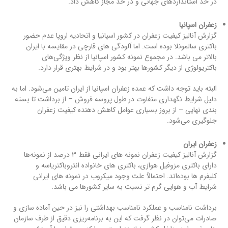
در حد استانداردهای جهانی و در حد مجاز کاهش داد.
زعفران اسپانیا
گزارش آنالیز کیفیت زعفران در کشور اسپانیا و اتحادیه اروپا عدم حضور
باکتری سالمونلا بوده است. اما آلودگی های قارچی در مقایسه با ایران
بالاتر می باشد. در مجموع نمونه کشور اسپانیا از نظر ویژگی‌های
باکتریولوژی از دیگر کشورها بهتر بود و در شرایط بهتری قرار دارد.
البته باید توجه داشت که عمده زعفران اسپانیا از ایران تامین می‌شود. اما به
دلیل شرایط نگهداری متفاوت در طول پروسه فروش – از برداشت تا بسته
بندی نهایی – از بروز بسیاری عوامل کاهش دهنده کیفیت زعفران
جلوگیری می‌شود.
زعفران ایران
گزارش آنالیز کیفیت زعفران نمونه های ایرانی فقط ۳ درصد از نمونه‌ها
دارای باکتری مزوفیل هوازی، باکتری های خانواده انتروباکتریاسه و
کلیفرم ها بوده‌اند. احتمالاً علت وجود میکروب در نمونه های ایرانی
شرایط آب و هوایی گرم تر نسبت به سایر کشورها می باشد.
برداشت نامناسب و عملکرد نامناسب بهداشتی را نیز در حین آماده سازی و
صادرات می‌توان در نظر گرفت که این به برنامه‌ریزی دقیق از طرف سازمان