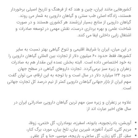
کشورهایی مانند ایران، چین و هند که از فرهنگ و تاریخ اصیلی برخوردار
هستند، زادگاه اصلی طب سنتی و گیاهان دارویی به شمار می روند.
گیاهان دارویی از منابع بسیار ارزشمند هر کشوری هستند و در صورت
شناخت علمی و بهره برداری درست، نقش مهمی در توسعه صادرات و
اشتغال زایی داخلی ایفا می کنند.
در این میان، ایران با شرایط اقلیمی و تنوع گیاهی بهتر نسبت به سایر
کشورها، فقط حدود ۶۰ میلیون دلار از تجارت بین المللی گیاهان دارویی را
به خود اختصاص داده است. البته بخش عمده این مقدار هم به صادرات
زعفران و زیره سبز برمی‌گردد. تجارت داروهای گیاهی در سطح جهان
حدود ۱۲۴ میلیارد دلار در سال است و با توجه به این ارقام، می توان گفت
سهم ایران از
بازار جهانی گیاهان دارویی
کمتر از نیم درصد کل تجارت جهانی
است.
علاوه بر زعفران و زیره سبز، مهم ترین گیاهان دارویی صادراتی ایران در
سال های اخیر عبارت اند از:
آویشن، بادرنجبویه، بابونه، اسفرزه، بومادران، گل ختمی، زوفا،
مریم گلی، کتیرا، آنغوزه، شیرین بیان، تلخ بیان، مورد، برگ کنار،
سقز، گل گاو زبان، گل ساعتی، باریجه، موسیر، حنا و گز علفی.