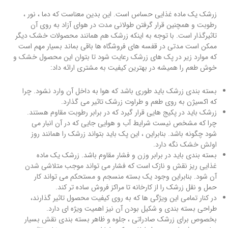
زرشک یک ماده غذایی حساس است. این بدین معناست که دما ، نور ،
رطوبت و همچنین قرار گرفتن طولانی مدت در هوای آزاد به روی آن
تاثیرگذار است. با توجه به اینکه زرشک هم همانند محصولات خشک دیگر
ممکن است مدتی در قفسه های فروشگاه ها باقی بماند بسیار مهم است
که موارد زیر در پک های زرشک رعایت شود تا بتوان این محصول خشک و
خوش طعم را همیشه در بهترین کیفیت به مشتری ارائه داد:
بسته بندی زرشک باید طوری باشد که هوا به داخل آن وارد نشود. چرا
که اکسیژن به روی طعم و طراوت زرشک تاثیر می گذارد.
زرشک باید در پکیج هایی قرار گیرد که در برابر رطوبت مقاوم هستند.
چرا که مشخص نیست شرایط آب و هوایی جایی که در آن انبار می
شود چگونه باشد. بنابراین ، این پک باید بتواند زرشک را همانند روز
اولش خشک نگه دارد.
بسته بندی باید در برابر وزن و فشار مقاوم باشد. زرشک یک ماده
غذایی ریز نقش و نازک است که فشار می تواند موجب متلاشی شدن
آن شود. بنابراین وجود یک بسته منسجم و مستحکم می تواند کار
حمل و نقل زرشک را از کارخانه تا مراکز فروش ساده تر کند.
در کنار تمامی این ویژگی ها که به روی کیفیت محصول تاثیر گذارند،
طراحی بسته بندی و شکیل بودن آن نیز اهمیت ویژه ای دارد.
بخصوص برای زرشک صادراتی ، جلوه و ظاهر بسته بندی نقش بسیار