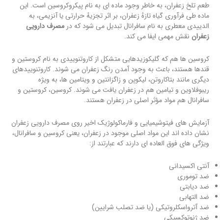
طعم تلخ زعفران، به خاطر وجود ماده ای به نام پیکروکروسین است. این
ماده طی فرآوری گیاه تازهٔ زعفران، بر اثر تجزیهٔ حرارتی یا آنزیمی، به
الدییدی معطری به نام سافرانال تبدیل می شود که در
مصرف دارویی
زعفران
نقش مهمی ایفا می کند.
كروسین ها هم كه گلیکوزیدهایی متشکل از کاروتنوییدی به نام کروستین و
قندها هستند، باعث به وجود آمدن رنگ زعفران می شوند. کاروتنوییدهای
دیگری مانند بتاکاروتن، لیکوپن و زاگزانتين و ویتامین ها، به ویژه
ریبوفلاوین و تیامین هم در زعفران یافت می شوند. كروسین، كروستین و
سافرانال هم مواد مؤثر اصلی در زعفران هستند.
آزمایش های فیتوشیمیایی و فارماکولوژیک اخیر روی مصرف دارویی زعفران
نشان داده اند این مواد اصلی موجود در زعفران، یعنی کروسین و سافرانال،
ویژگی های فوق العاده ای دارند که عبارتند از:
آنتی اکسیدانی
ضد توموری
ضد دیابتی
ضد التهابی
ضد آترواسکلروتیکی (یا ضد تصلب شرایین)
ضد ژنوتوکسیکی