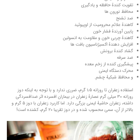
تقویت کنندهٔ حافظه و یادگیری
محافظ نورون ها
ضد تشنج
کاهندهٔ علائم محرومیت از اوپیوئید
پایین آورندهٔ فشار خون
كاهندهٔ چربی خون و مقاومت به انسولین
افزایش دهندهٔ اکسیژناسیون بافت ها
گشاد کنندهٔ برونش
ضد سرفه
پیشگیری کننده از زخم معده
محرک دستگاه ایمنی
و محافظ شبكیهٔ چشم.
استفاده زعفران تا روزانه ۱٫۵ گرم، ضرری ندارد و با توجه به اینکه دوز
روزانه ۳۰ میلی گرم عصارهٔ زعفران در بیماران افسرده اثر ضدافسردگی
داشته، زعفران حاشیهٔ ایمنی بزرگی دارد. اما کاربرد زعفران با دوز ۵ گرم و
بالاتر از آن، سمی محسوب شده و در دوز تقریبا ۲۰ گرم، كشنده است!