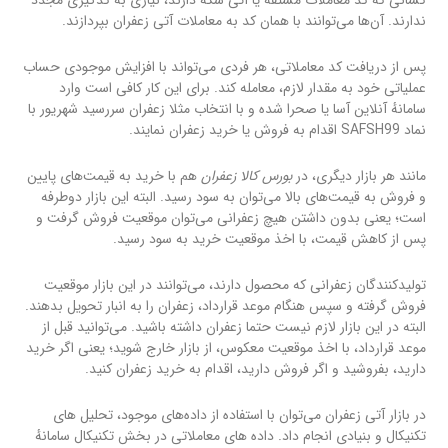
کسانی که کد معاملات مشتقه یا آتی سکه دارند، نیازی به کدگیری مجدد
ندارند. آن‌ها می‌توانند با همان کد به معاملات آتی زعفران بپردازند.
پس از دریافت کد معاملاتی، هر فردی می‌تواند با افزایش موجودی حساب
عملیاتی خود به مقدار لازم، معامله کند. برای این کار کافی است وارد
سامانهٔ آنلاین آسا یا صحرا شده و با انتخاب مثلا زعفران سررسید شهریور با
نماد SAFSH99 اقدام به فروش یا خرید زعفران نمایند.
مانند هر بازار دیگری، در
بورس کالا زعفران
هم با خرید به قیمت‌های پایین
و فروش به قیمت‌های بالا می‌توان به سود رسید. البته این بازار دوطرفه
است؛ یعنی بدون داشتن هیچ زعفرانی می‌توان موقعیت فروش گرفت و
پس از کاهش قیمت، با اخذ موقعیت خرید به سود رسید.
تولیدکنندگان زعفرانی که محصول دارند، می‌توانند در این بازار موقعیت
فروش گرفته و سپس هنگام موعد قرارداد، زعفران را به انبار تحویل بدهند.
البته در این بازار لازم نیست حتما زعفران داشته باشید. می‌توانید قبل از
موعد قرارداد، با اخذ موقعیت معکوس، از بازار خارج شوید؛ یعنی اگر خرید
دارید، بفروشید و اگر فروش دارید، اقدام به خرید زعفران کنید.
در بازار آتی زعفران می‌توان با استفاده از داده‌های موجود، تحلیل های
تکنیکال و بنیادی انجام داد. داده های معاملاتی در بخش تکنیکال سامانهٔ