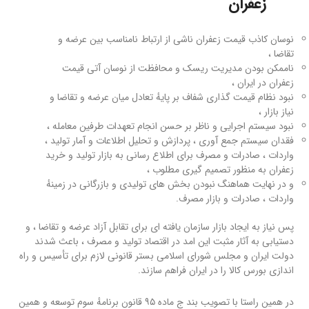
زعفران
نوسان کاذب قیمت زعفران ناشی از ارتباط نامناسب بین عرضه و
تقاضا ،
ناممکن بودن مدیریت ریسک و محافظت از نوسان آتی قیمت
زعفران در ایران ،
نبود نظام قیمت گذاری شفاف بر پایهٔ تعادل میان عرضه و تقاضا و
نیاز بازار ،
نبود سیستم اجرایی و ناظر بر حسن انجام تعهدات طرفین معامله ،
فقدان سیستم جمع آوری ، پردازش و تحلیل اطلاعات و آمار تولید ،
واردات ، صادرات و مصرف برای اطلاع رسانی به بازار تولید و خرید
زعفران به منظور تصمیم گیری مطلوب ،
و در نهایت هماهنگ نبودن بخش های تولیدی و بازرگانی در زمینهٔ
واردات ، صادرات و بازار مصرف.
پس نیاز به ایجاد بازار سازمان یافته ای برای تقابل آزاد عرضه و تقاضا ، و
دستیابی به آثار مثبت این امد در اقتصاد تولید و مصرف ، باعث شدند
دولت ایران و مجلس شورای اسلامی بستر قانونی لازم برای تأسیس و راه
اندازی بورس کالا را در ایران فراهم سازند.
در همین راستا با تصویب بند ج ماده ۹۵ قانون برنامهٔ سوم توسعه و همین