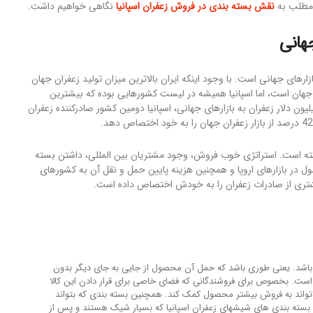
 مطلب به
نقش بسته بندی در فروش زعفران اسپانیا
نگاهی خواهیم داشت.
جهانی
زارهای جهانی است. با وجود اینکه ایران بالاترین میزان تولید زعفران جهان
ان جهان است، اما اسپانیا همیشه در لیست کشورهایی بوده که بیشترین
ت زعفران جهان را داشته اند. در سال 2018 با فروش 55.7 میلیون دلار زعفران به بازارهای جهانی، اسپانیا دومین کشور صادرکننده زعفران
 زعفران اسپانیا و ایران در همه سال‎ها وجود داشته است. استراتژی خوب فروش، وجود مشتریان بین المللی، داشتن بسته
ر بازارهای اروپا و همچنین هزینه پایین حمل و نقل آن به کشورهای
بیشتری از صادرات زعفران را به خودش اختصاص داده است.
 باشد. یعنی طوری باشد که حمل آن محصول از جایی به جای دیگر بدون
ر است. بخصوص برای فروشندگانی که فضای خاصی برای قرار دادن این کالا
 تواند به فروش بیشتر محصول کمک کند. همچنین بسته بندی که بتواند
بعدها مجدد مورد استفاده قرار گیرد نیز بسیار محبوب است. همانند بسته بندی های شیشه‎ای زعفران اسپانیا که بسیار شیک هستند و پس از