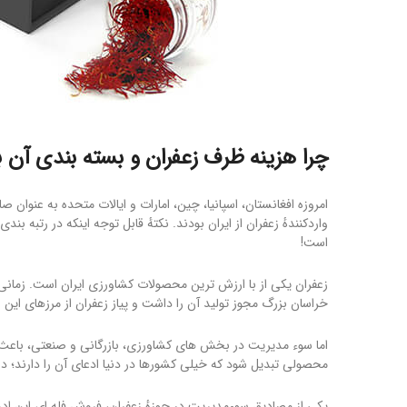
چرا هزینه ظرف زعفران و بسته بندی آن ب
امروزه افغانستان، اسپانیا، چین، امارات و ایالات متحده به عنوان ص
واردکنندهٔ زعفران از ایران بودند. نکتهٔ قابل توجه اینکه در رتبه بند
است!
زعفران یکی از با ارزش ترین محصولات کشاورزی ایران است. زمانی 
خراسان بزرگ مجوز تولید آن را داشت و پیاز زعفران از مرزهای این
اما سوء مدیریت در بخش های کشاورزی، بازرگانی و صنعتی، باعث
محصولی تبدیل شود که خیلی کشورها در دنیا ادعای آن را دارند؛ درس
یکی از مصادیق سوءمدیریت در حوزهٔ زعفران، فروش فله ای این ادوی