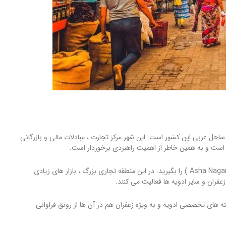
ین بندر هندوستان در ساحل غربی این کشور است. این شهر مرکز تجارت ، مبادلات مالی و بازرگانی
 است و به همین خاطر از اهمیت راهبردی برخوردار است.
اگر در بمبئی یا مومبای زعفران می خواهید، سراغ محله آشا ناگار ( Asha Nagar ) را بگیرید. در این منطقه تجاری بزرگ ، بازار های زیادی
ران و سایر ادویه ها فعالیت می کنند.
ته های تخصصی ادویه و به ویژه زعفران هم در آن ها از رونق فراوانی