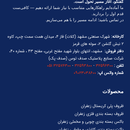
گفتگو، آغاز مسیر تحول است.
ما آماده‌ایم راهکارهایی متناسب با نیاز شما ارائه دهیم — کافی‌ست
قدم اول را بردارید.
در تماس باشید؛ ادامه مسیر را با هم می‌سازیم.
کارخانه:
شهرک صنعتی مشهد (کلات) فاز ۴، میدان همت سمت چپ، کاوه
۲ نبش گلشن ۲، سوله های قرمز
دفتر فروش:
مشهد، انتهای بلوار شهید مفتح غربی، مفتح ۴۳ ، شماره ۴۰،
شرکت صنایع پلاستیک صدف توس (صدف پک)
تلفن :
۳۲۵۹۶۳۰۰
-
۳۲۵۹۳۸۰۰
-
۳۲۵۷۶۳۰۰ ۰۵۱
شماره واتس اپ:
۰۹۰۲۳۰۳۸۶۰۰
محصولات
ظروف پلی کریستال زعفران
ظروف بسته بندی فلزی زعفران
باکس بسته بندی چوبی و مخملی زعفران
پاکت بسته بندی کاغذی و مقوایی زعفران