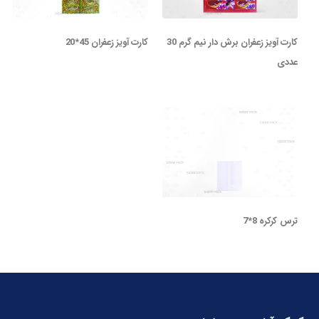
کارت آویز زعفران برش دار نیم گرم 30
کارت آویز زعفران 45*20
عددی
ترس کرکره 8*7