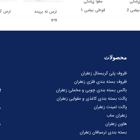
زرشکی
مقوا زرشکی
یضی 2
قوطی بیضی 1
ترس کرکره
ترس ته بریده
9*9
محصولات
ظروف پلی کریستال زعفران
ظروف بسته بندی فلزی زعفران
ب
باکس بسته بندی چوبی و مخملی زعفران
پاکت بسته بندی کاغذی و مقوایی زعفران
پاکت لمینت زعفران
ط
زعفران ساب
هاون زعفران
ظ
بسته بندی ترسبافان زعفران