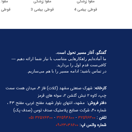
مقوا زرشکی
مقوا زرشکی
مقوا 
قوطی بیضی 4
قوطی بیضی 3
قوطی ب
گفتگو، آغاز مسیر تحول است.
ما آماده‌ایم راهکارهایی متناسب با نیاز شما ارائه دهیم —
کافی‌ست قدم اول را بردارید.
در تماس باشید؛ ادامه مسیر را با هم می‌سازیم.
کارخانه:
شهرک صنعتی مشهد (کلات) فاز ۴، میدان همت سمت
چپ، کاوه ۲ نبش گلشن ۲، سوله های قرمز
دفتر فروش:
مشهد، انتهای بلوار شهید مفتح غربی، مفتح ۴۳ ،
شماره ۴۰، شرکت صنایع پلاستیک صدف توس (صدف پک)
تلفن :
۳۲۵۹۶۳۰۰
-
۳۲۵۹۳۸۰۰
-
۳۲۵۷۶۳۰۰ ۰۵۱
شماره واتس اپ:
۰۹۰۲۳۰۳۸۶۰۰