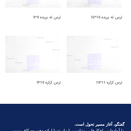
ترس ته بریده 10*10
ترس ته بریده 9*9
ترس کرکره 11*10
ترس کرکره 10*9
گفتگو، آغاز مسیر تحول است.
ما آماده‌ایم راهکارهایی متناسب با نیاز شما ارائه دهیم — کافی‌ست