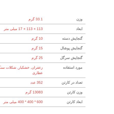
وزن
33.1 گرم
ابعاد
113 × 113 × 17 میلی متر
گنجایش دسته
10 گرم
گنجایش پوشال
15 گرم
گنجایش سرگل
25 گرم
مورد استفاده
زعفران, خشکبار, شکلات سنگ
عطاری
تعداد در کارتن
352 عدد
وزن کارتن
13083 گرم
ابعاد کارتن
600 * 400 * 400 میلی متر