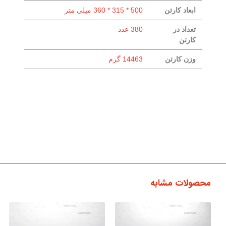
ابعاد کارتن
500 * 315 * 360 میلی متر
تعداد در
380 عدد
کارتن
وزن کارتن
14463 گرم
محصولات مشابه