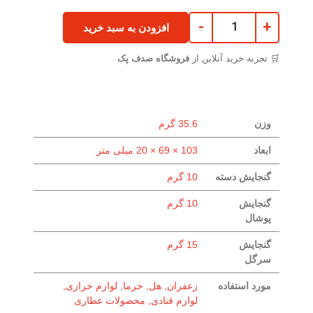
-
+
افزودن به سبد خرید
🛒 تجربه خرید آنلاین از
فروشگاه صدف پک
وزن
35.6 گرم
ابعاد
103 × 69 × 20 میلی متر
گنجایش دسته
10 گرم
گنجایش
10 گرم
پوشال
گنجایش
15 گرم
سرگل
مورد استفاده
زعفران, هل, خرما, لوازم خرازی,
لوازم قنادی, محصولات عطاری