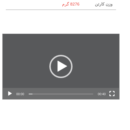
وزن کارتن
8276 گرم
نمایشگر
ویدیو
00:00
00:40