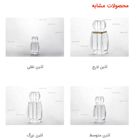
محصولات مشابه
آذین لارج
آذین نقلی
آذین متوسط
آذین بزرگ