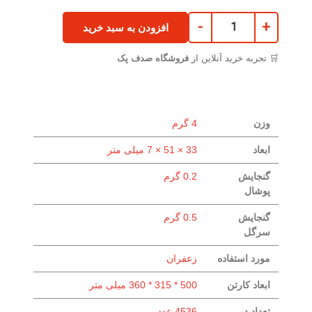
-
+
افزودن به سبد خرید
🛒 تجربه خرید آنلاین از
فروشگاه صدف پک
وزن
4 گرم
ابعاد
33 × 51 × 7 میلی متر
گنجایش
0.2 گرم
پوشال
گنجایش
0.5 گرم
سرگل
مورد استفاده
زعفران
ابعاد کارتن
500 * 315 * 360 میلی متر
تعداد در
4536 عدد