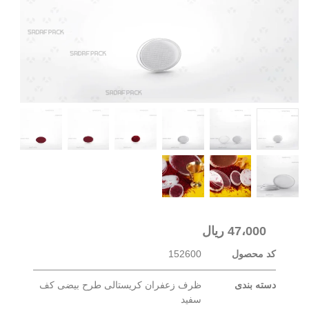
47،000
ریال
کد محصول
152600
دسته بندی
ظرف زعفران کریستالی طرح بیضی کف
سفید