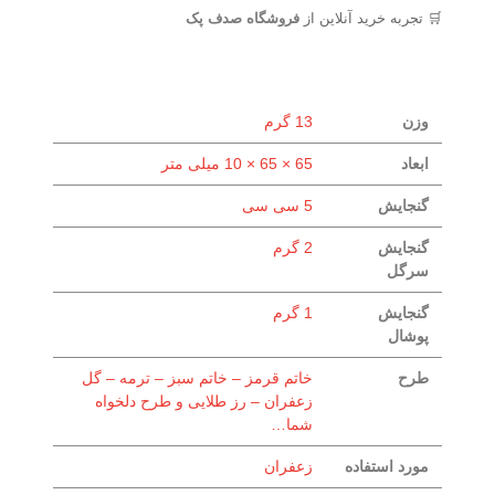
🛒 تجربه خرید آنلاین از
فروشگاه صدف پک
وزن
13 گرم
ابعاد
65 × 65 × 10 میلی متر
گنجایش
5 سی سی
گنجایش
2 گرم
سرگل
گنجایش
1 گرم
پوشال
طرح
خاتم قرمز – خاتم سبز – ترمه – گل
زعفران – رز طلایی و طرح دلخواه
شما…
مورد استفاده
زعفران