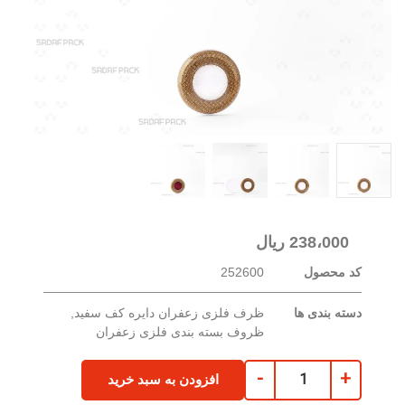
238،000
ریال
کد محصول
252600
دسته بندی ها
ظرف فلزی زعفران دایره کف سفید
,
ظروف بسته بندی فلزی زعفران
-
+
افزودن به سبد خرید