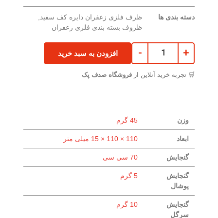
دسته بندی ها
ظرف فلزی زعفران دایره کف سفید
,
ظروف بسته بندی فلزی زعفران
-
+
افزودن به سبد خرید
🛒 تجربه خرید آنلاین از
فروشگاه صدف پک
وزن
45 گرم
ابعاد
110 × 110 × 15 میلی متر
گنجایش
70 سی سی
گنجایش
5 گرم
پوشال
گنجایش
10 گرم
سرگل