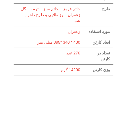
طرح
خاتم قرمز – خاتم سبز – ترمه – گل
زعفران – رز طلایی و طرح دلخواه
شما…
مورد استفاده
زعفران
ابعاد کارتن
430 * 340 *395 میلی متر
تعداد در
276 عدد
کارتن
وزن کارتن
14200 گرم