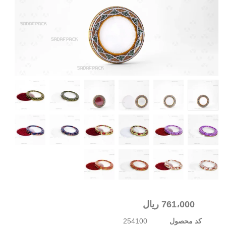
761،000
ریال
کد محصول
254100