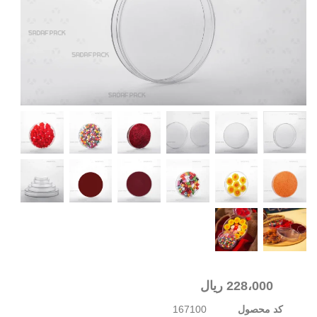
228،000
ریال
کد محصول
167100